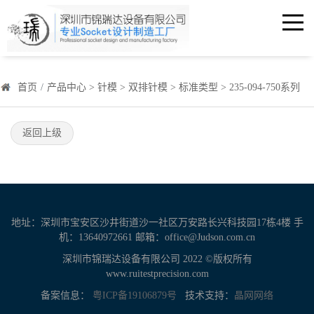
首页
产品中心
>
针模
>
双排针模
>
标准类型
>
235-094-750系列
返回上级
地址：深圳市宝安区沙井街道沙一社区万安路长兴科技园17栋4楼 手
机：13640972661 邮箱：office@Judson.com.cn
深圳市锦瑞达设备有限公司 2022 ©版权所有
www.ruitestprecision.com
备案信息：
粤ICP备19106879号
技术支持：
晶网网络